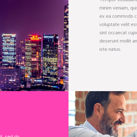
minim veniam, quis
ex ea commodo con
voluptate velit es
sint occaecat cupi
deserunt mollit a
iste natus.
it, sed do