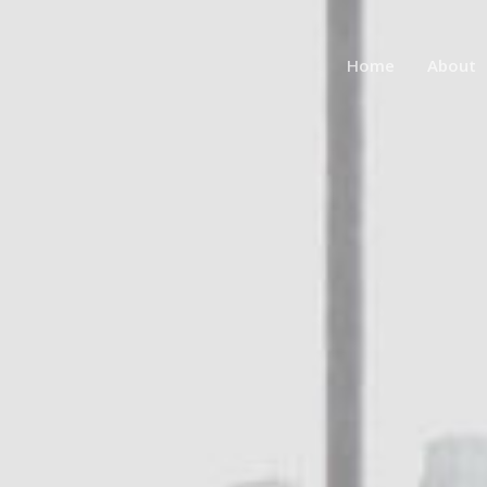
Home
About