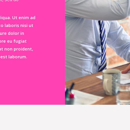
liqua. Ut enim ad
 laboris nisi ut
re dolor in
ore eu fugiat
at non proident,
d est laborum.