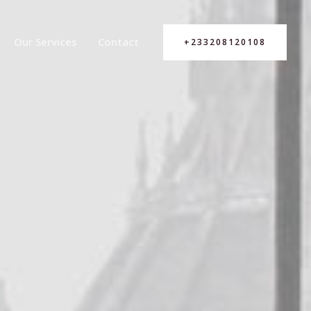
Our Services
Contact
+233208120108