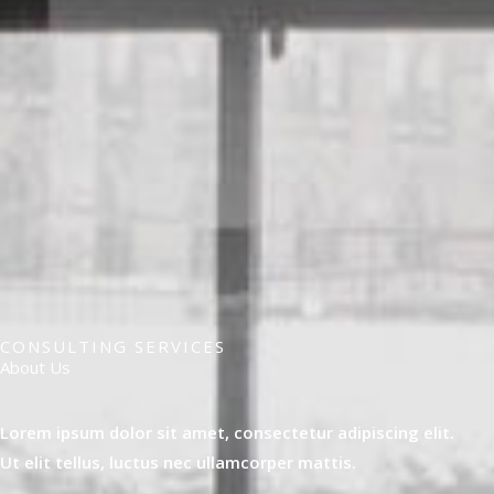
CONSULTING SERVICES
About Us
Lorem ipsum dolor sit amet, consectetur adipiscing elit.
Ut elit tellus, luctus nec ullamcorper mattis.